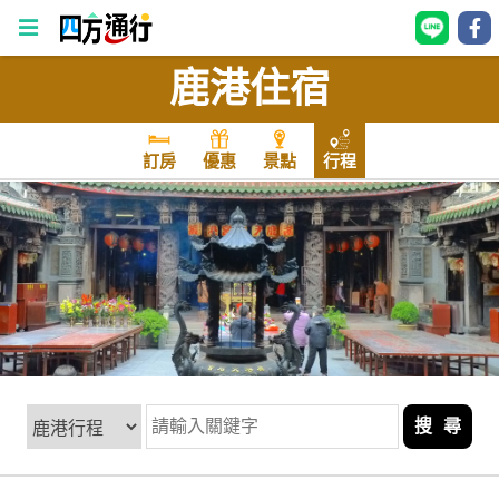
鹿港住宿
四
方
通
訂房
優惠
景點
行程
行
訂
房
台
灣
訂
房
搜 尋
直接跟飯店訂房
HOT