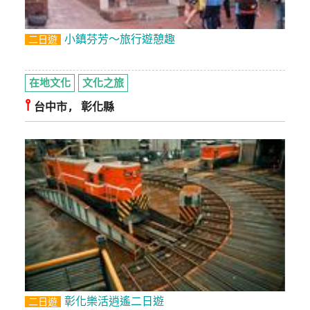
廠
小鎮芬芳～旅行遊憩趣
二日遊
商
合
作
在地文化
文化之旅
⫯
台中市, 彰化縣
旅
伴
計
劃
商
品
宣
傳
彰化樂活逍遙二日遊
二日遊