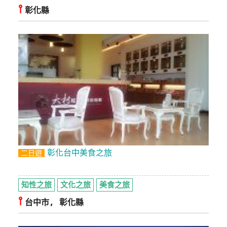
⫯
彰化縣
玩
樂
地
圖
顧
客
服
務
顧
客
彰化台中美食之旅
二日遊
滿
意
度
知性之旅
文化之旅
美食之旅
⫯
台中市, 彰化縣
訂
單