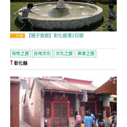
訂
房
請
【親子旅遊】彰化鹿港2日遊
二日遊
款
收
據
知性之旅
在地文化
文化之旅
美食之旅
⫯
彰化縣
合
作
提
案
飯
店
合
作