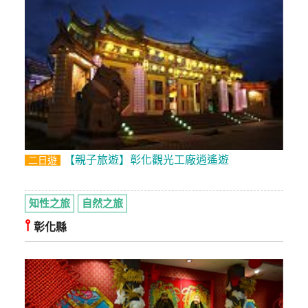
管
理
會
員
帳
戶
【親子旅遊】彰化觀光工廠逍遙遊
二日遊
客
服
知性之旅
自然之旅
聯
⫯
絡
彰化縣
單
Line
線