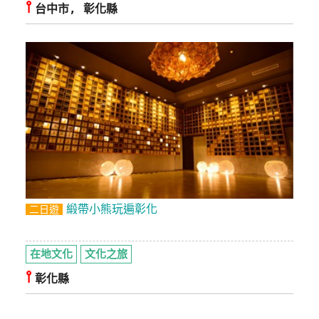
⫯
台中市, 彰化縣
緞帶小熊玩遍彰化
二日遊
在地文化
文化之旅
⫯
彰化縣