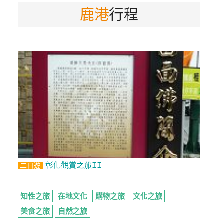
鹿港
行程
特
色
民
宿
全
球
租
車
網
紅
彰化觀賞之旅II
二日遊
帶
你
玩
知性之旅
在地文化
購物之旅
文化之旅
美食之旅
自然之旅