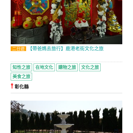
上
客
服
紅
利
【帶爸媽去旅行】鹿港老街文化之旅
二日遊
查
詢
知性之旅
在地文化
購物之旅
文化之旅
美食之旅
訂
⫯
彰化縣
房
Q&A
國
旅
卡